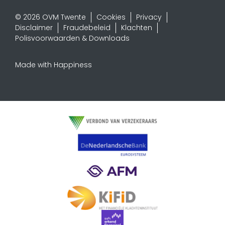
© 2026 OVM Twente
Cookies
Privacy
Disclaimer
Fraudebeleid
Klachten
Polisvoorwaarden & Downloads
Made with Happiness